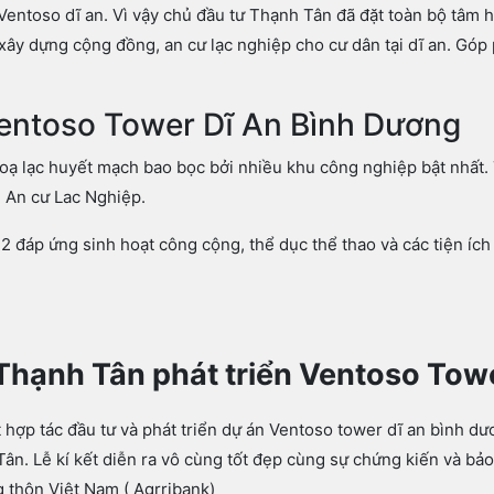
 Ventoso dĩ an. Vì vậy chủ đầu tư Thạnh Tân đã đặt toàn bộ tâm 
ây dựng cộng đồng, an cư lạc nghiệp cho cư dân tại dĩ an. Góp
 Ventoso Tower Dĩ An Bình Dương
ạ lạc huyết mạch bao bọc bởi nhiều khu công nghiệp bật nhất.
n An cư Lac Nghiệp.
đáp ứng sinh hoạt công cộng, thể dục thể thao và các tiện ích
Thạnh Tân phát triển Ventoso Tow
 hợp tác đầu tư và phát triển dự án Ventoso tower dĩ an bình d
n. Lễ kí kết diễn ra vô cùng tốt đẹp cùng sự chứng kiến và bảo
 thôn Việt Nam ( Agrribank)