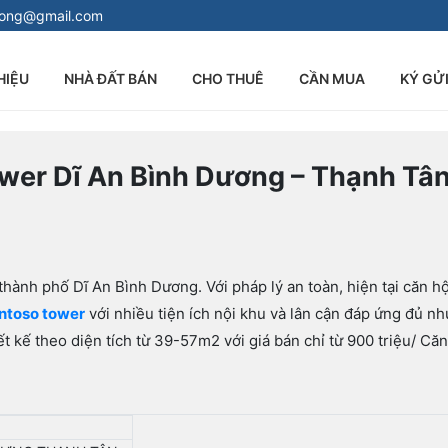
long@gmail.com
HIỆU
NHÀ ĐẤT BÁN
CHO THUÊ
CẦN MUA
KÝ GỬ
wer Dĩ An Bình Dương – Thạnh Tâ
thành phố Dĩ An Bình Dương. Với pháp lý an toàn, hiện tại căn h
ntoso tower
với nhiều tiện ích nội khu và lân cận đáp ứng đủ nh
ết kế theo diện tích từ 39-57m2 với giá bán chỉ từ 900 triệu/ Căn