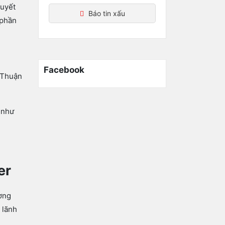
huyết
Báo tin xấu
 phần
Facebook
 Thuận
 như
er
ương
 lãnh