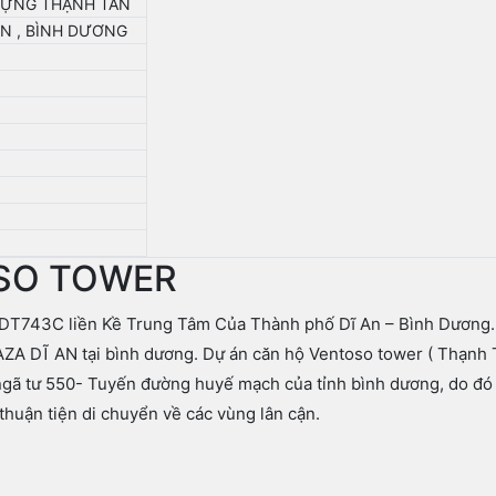
DỰNG THẠNH TÂN
AN , BÌNH DƯƠNG
OSO TOWER
 DT743C liền Kề Trung Tâm Của Thành phố Dĩ An – Bình Dương.
ZA DĨ AN tại bình dương. Dự án căn hộ Ventoso tower ( Thạnh 
 ngã tư 550- Tuyến đường huyế mạch của tỉnh bình dương, do đó
 thuận tiện di chuyển về các vùng lân cận.