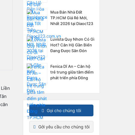
Diaoc123.com.vn
Mua Bán Nhà Đất
TP.HCM Giá Rẻ Mới,
Nhất 2026 tại Diaoc123
Luvista Quy Nhơn Có Gì
Hot? Căn Hộ Gần Biển
Đang Được Săn Đón
Fenica Dĩ An – Căn hộ
trẻ trung giữa tâm điểm
phát triển phía Đông
TP.HCM
 Liền
Tân
 căn
Gọi cho chúng tôi
Gởi yêu cầu cho chúng tôi