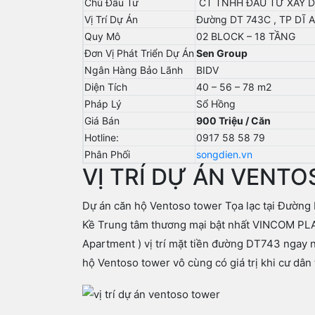
Chủ Đầu Tư
CT TNHH ĐẦU TƯ XÂY 
Vị Trí Dự Án
Đường DT 743C , TP DĨ 
Quy Mô
02 BLOCK – 18 TẦNG
Đơn Vị Phát Triển Dự Án
Sen Group
Ngân Hàng Bảo Lãnh
BIDV
Diện Tích
40 – 56 – 78 m2
Pháp Lý
Sổ Hồng
Giá Bán
900 Triệu / Căn
Hotline:
0917 58 58 79
Phân Phối
songdien.vn
VỊ TRÍ DỰ ÁN VENT
Dự án căn hộ Ventoso tower Tọa lạc tại Đường
Kề Trung tâm thương mại bật nhất VINCOM PLA
Apartment ) vị trí mặt tiền đường DT743 ngay
hộ Ventoso tower vô cùng có giá trị khi cư dân