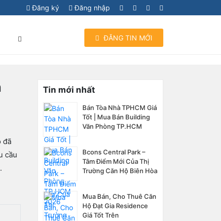
Đăng ký
Đăng nhập
ĐĂNG TIN MỚI
I
n
Tin mới nhất
Bán Tòa Nhà TPHCM Giá
Tốt | Mua Bán Building
Văn Phòng TP.HCM
2026
ộ đã
Bcons Central Park –
u cầu
Tâm Điểm Mới Của Thị
.
Trường Căn Hộ Biên Hòa
Mua Bán, Cho Thuê Căn
Hộ Đạt Gia Residence
Giá Tốt Trên