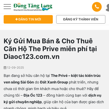
ĐĂNG TIN MỚI
ĐĂNG KÝ THÀNH VIÊN
Ký Gửi Mua Bán & Cho Thuê
Căn Hộ The Prive miễn phí tại
Diaoc123.com.vn
12-09-2025
Bạn đang sở hữu căn hộ tại
The Privé – kiệt tác kiến trúc
ven sông Sài Gòn
do
Đất Xanh Group
phát triển, nhưng
chưa có thời gian tìm khách mua hoặc cho thuê? Hãy để
chúng tôi –
Địa Ốc 123
– đồng hành cùng bạn với
dịch vụ
ký gửi chuyên nghiệp
, giúp căn hộ của bạn được giao dịch
nhanh chóng, minh bạch và hiệu quả.