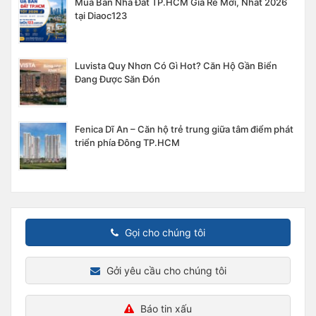
Mua Bán Nhà Đất TP.HCM Giá Rẻ Mới, Nhất 2026
tại Diaoc123
Luvista Quy Nhơn Có Gì Hot? Căn Hộ Gần Biển
Đang Được Săn Đón
Fenica Dĩ An – Căn hộ trẻ trung giữa tâm điểm phát
triển phía Đông TP.HCM
Gọi cho chúng tôi
Gởi yêu cầu cho chúng tôi
Báo tin xấu