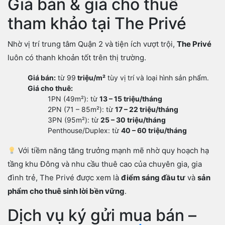
Giá bán & giá cho thuê
tham khảo tại The Privé
Nhờ vị trí trung tâm Quận 2 và tiện ích vượt trội,
The Privé
luôn có thanh khoản tốt trên thị trường.
Giá bán:
từ 99
triệu/m²
tùy vị trí và loại hình sản phẩm.
Giá cho thuê:
1PN (49m²): từ
13 – 15 triệu/tháng
2PN (71 – 85m²): từ
17 – 22 triệu/tháng
3PN (95m²): từ
25 – 30 triệu/tháng
Penthouse/Duplex: từ
40 – 60 triệu/tháng
Với tiềm năng tăng trưởng mạnh mẽ nhờ quy hoạch hạ
tầng khu Đông và nhu cầu thuê cao của chuyên gia, gia
đình trẻ, The Privé được xem là
điểm sáng đầu tư
và
sản
phẩm cho thuê sinh lời bền vững
.
Dịch vụ ký gửi mua bán –