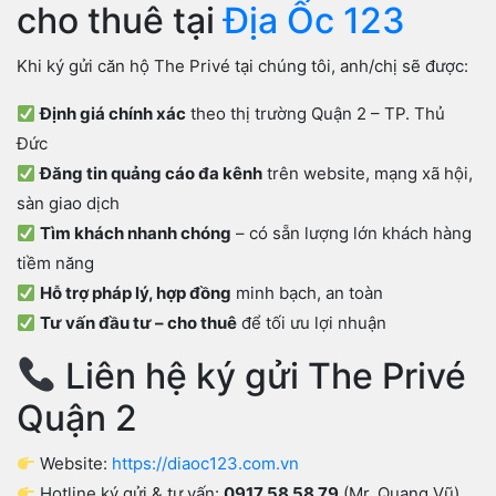
cho thuê tại
Địa Ốc 123
Khi ký gửi căn hộ The Privé tại chúng tôi, anh/chị sẽ được:
Định giá chính xác
theo thị trường Quận 2 – TP. Thủ
Đức
Đăng tin quảng cáo đa kênh
trên website, mạng xã hội,
sàn giao dịch
Tìm khách nhanh chóng
– có sẵn lượng lớn khách hàng
tiềm năng
Hỗ trợ pháp lý, hợp đồng
minh bạch, an toàn
Tư vấn đầu tư – cho thuê
để tối ưu lợi nhuận
Liên hệ ký gửi The Privé
Quận 2
Website:
https://diaoc123.com.vn
Hotline ký gửi & tư vấn:
0917 58 58 79
(Mr. Quang Vũ)