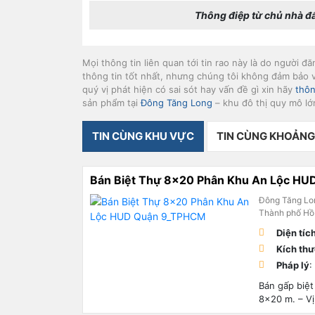
Thông điệp từ chủ nhà đ
Mọi thông tin liên quan tới tin rao này là do người đ
thông tin tốt nhất, nhưng chúng tôi không đảm bảo v
quý vị phát hiện có sai sót hay vấn đề gì xin hãy
thôn
sản phẩm tại
Đông Tăng Long
– khu đô thị quy mô lớ
TIN CÙNG KHU VỰC
TIN CÙNG KHOẢNG
Bán Biệt Thự 8×20 Phân Khu An Lộc H
Đông Tăng Lo
Thành phố Hồ
Diện tíc
Kích th
Pháp lý
:
Bán gấp biệt
8×20 m. – Vị 