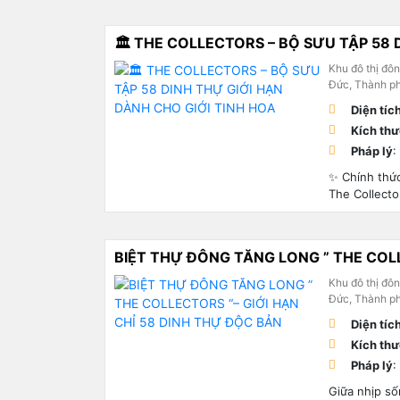
🏛️ THE COLLECTORS – BỘ SƯU TẬP 58 
Khu đô thị đô
Đức, Thành p
Diện tíc
Kích th
Pháp lý
:
✨ Chính thức
The Collecto
BIỆT THỰ ĐÔNG TĂNG LONG ” THE COLL
Khu đô thị đô
Đức, Thành p
Diện tíc
Kích th
Pháp lý
:
Giữa nhịp số