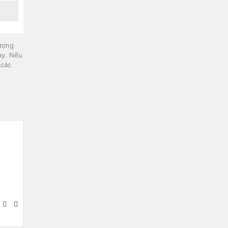
lượng
ày. Nếu
 các