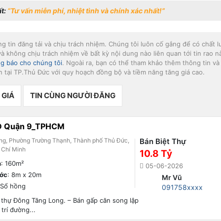
ất:
“Tư vấn miễn phí, nhiệt tình và chính xác nhất!”
ăng tin đăng tải và chịu trách nhiệm. Chúng tôi luôn cố gắng để có chất 
à không chịu trách nhiệm về bất kỳ nội dung nào liên quan tới tin rao n
g báo cho chúng tôi
. Ngoài ra, bạn có thể tham khảo thêm thông tin và
n tại TP.Thủ Đức với quy hoạch đồng bộ và tiềm năng tăng giá cao.
 GIÁ
TIN CÙNG NGƯỜI ĐĂNG
UD Quận 9_TPHCM
ng, Phường Trường Thạnh, Thành phố Thủ Đức,
Bán Biệt Thự
 Chí Minh
10.8 Tỷ
h
: 160m²
05-06-2026
ước
: 8m x 20m
Mr Vũ
 Sổ hồng
091758xxxx
 thự Đông Tăng Long. – Bán gấp căn song lập
trí đường...