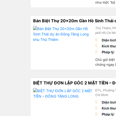
như một “bộ s
Bán Biệt Thự 20x20m Gần Hồ Sinh Thái 
Thủ Thiêm, P
phố Hồ Chí M
Diện tíc
Kích th
Pháp lý
:
Chủ gửi biệt
chứng ngay D
BIỆT THỰ ĐƠN LẬP GÓC 2 MẶT TIỀN –
ĐTL, Phường 
Chí Minh
Diện tíc
Kích th
Pháp lý
: