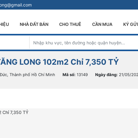
long@gmail.com
HIỆU
NHÀ ĐẤT BÁN
CHO THUÊ
CẦN MUA
KÝ GỬ
TĂNG LONG 102m2 Chỉ 7,350 TỶ
Đức, Thành phố Hồ Chí Minh
Mã số:
13149
Ngày đăng:
21/05/20