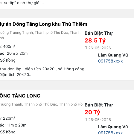
ưu tập” dinh thự giới...
dự án Đông Tăng Long khu Thủ Thiêm
hường Trường Thạnh, Thành phố Thủ Đức, Thành
Bán Biệt Thự
inh
28.5 Tỷ
h
: 400m²
26-05-2026
ước
: 20m x 20m
Lâm Quang Vũ
 Sổ hồng
091758xxxx
 thự đơn lập , diện tích 20×20 , sổ Hồng công
iện tích 20×20...
 ĐÔNG TĂNG LONG
Trường Thạnh, Thành phố Thủ Đức, Thành phố Hồ
Bán Biệt Thự
20 Tỷ
h
: 220m²
26-05-2026
ước
: 11m x 20m
Lâm Quang Vũ
 Sổ hồng
091758xxxx