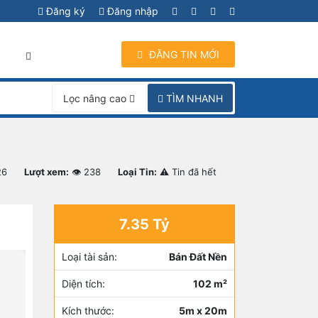
Đăng ký
Đăng nhập
ĐĂNG TIN MỚI
I
TÌM NHANH
Lọc nâng cao
26
Lượt xem:
👁 238
Loại Tin:
⚠ Tin đã hết
7.35 Tỷ
Loại tài sản:
Bán Đất Nền
Diện tích:
102 m²
Kích thước:
5m x 20m