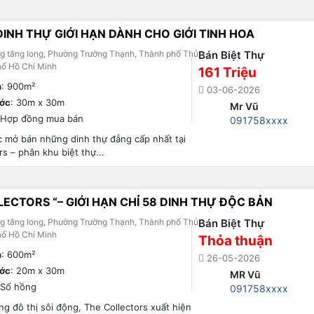
DINH THỰ GIỚI HẠN DÀNH CHO GIỚI TINH HOA
ng tăng long, Phường Trường Thạnh, Thành phố Thủ
Bán Biệt Thự
hố Hồ Chí Minh
161 Triệu
h
: 900m²
03-06-2026
ước
: 30m x 30m
Mr Vũ
 Hợp đồng mua bán
091758xxxx
 mở bán những dinh thự đẳng cấp nhất tại
rs – phân khu biệt thự...
ECTORS “– GIỚI HẠN CHỈ 58 DINH THỰ ĐỘC BẢN
ng tăng long, Phường Trường Thạnh, Thành phố Thủ
Bán Biệt Thự
hố Hồ Chí Minh
Thỏa thuận
h
: 600m²
26-05-2026
ước
: 20m x 30m
MR Vũ
 Sổ hồng
091758xxxx
ng đô thị sôi động, The Collectors xuất hiện