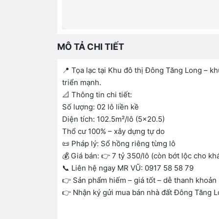
MÔ TẢ CHI TIẾT
📍 Tọa lạc tại Khu đô thị Đông Tăng Long – kh
triển mạnh.
📐 Thông tin chi tiết:
Số lượng: 02 lô liền kề
Diện tích: 102.5m²/lô (5×20.5)
Thổ cư 100% – xây dựng tự do
📜 Pháp lý: Sổ hồng riêng từng lô
💰 Giá bán: 👉 7 tỷ 350/lô (còn bớt lộc cho kh
📞 Liên hệ ngay MR VŨ: 0917 58 58 79
👉 Sản phẩm hiếm – giá tốt – dễ thanh khoản
👉 Nhận ký gửi mua bán nhà đất Đông Tăng 