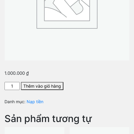
1.000.000
₫
Nạp
Thêm vào giỏ hàng
1000k
vào
Danh mục:
Nạp tiền
tài
khoản
Sản phẩm tương tự
số
lượng