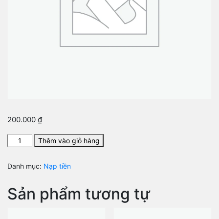
200.000
₫
Nạp
Thêm vào giỏ hàng
200k
vào
Danh mục:
Nạp tiền
tài
khoản
Sản phẩm tương tự
số
lượng